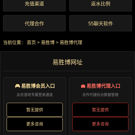
充值渠道
返水比例
代理合作
55聊天软件
当前位置：
首页
>
易胜博
> 易胜博代理
易胜博网址
🎮 易胜博会员入口
💼 易胜博代理入口
会员游戏专属登录通道
合作代理后台数据管理
暂无提供
暂无提供
更多咨询
更多咨询