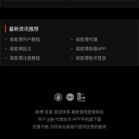
最新资讯推荐
•
•
易胜博开户教程
易胜博代理
•
•
易胜博投注
易胜博新版APP
•
•
易胜博注册教程
易胜博账号登录
欧博-亚星-皇冠体育-最新游戏登录网址
开户注册-代理合作-APP手机版下载
优惠不断-为所有玩家用户提供优质的服务