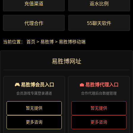
充值渠道
返水比例
代理合作
55聊天软件
当前位置：
首页
>
易胜博
> 易胜博移动端
易胜博网址
🎮 易胜博会员入口
💼 易胜博代理入口
会员游戏专属登录通道
合作代理后台数据管理
暂无提供
暂无提供
更多咨询
更多咨询