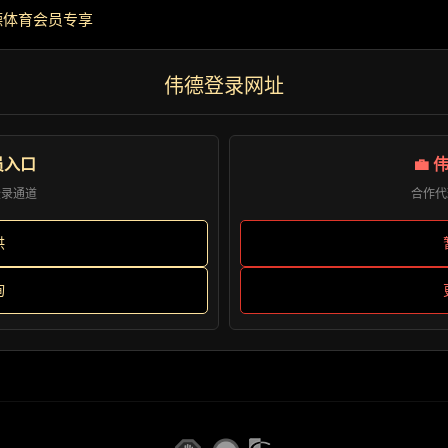
德体育会员专享
伟德登录网址
员入口
💼
登录通道
合作代
供
询