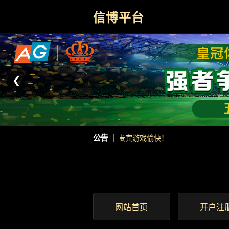
信博平台
❮
|
公告
水0.8起步，皇冠体育2.7，祝贵宾游戏愉快！
网站首页
开户注