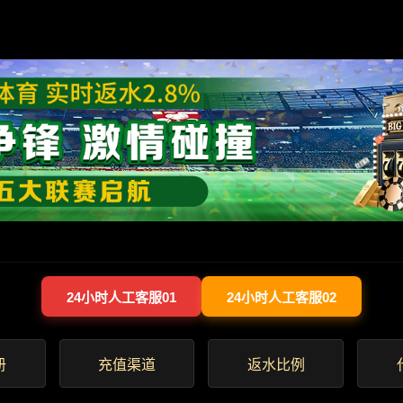
24小时人工客服01
24小时人工客服02
册
充值渠道
返水比例