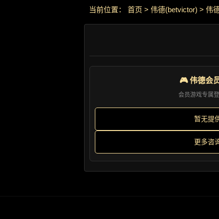
当前位置：
首页
>
伟德(betvictor)
> 伟
🎮 伟德会
会员游戏专属
暂无提
更多咨