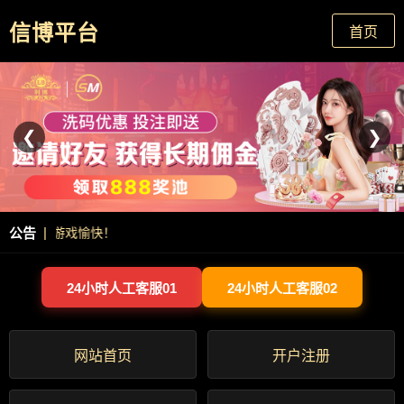
信博平台
首页
❮
❯
|
公告
7，祝贵宾游戏愉快！
24小时人工客服01
24小时人工客服02
网站首页
开户注册