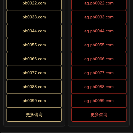
pb0022.com
ag.pb0022.com
pb0033.com
ag.pb0033.com
pb0044.com
ag.pb0044.com
pb0055.com
ag.pb0055.com
pb0066.com
ag.pb0066.com
pb0077.com
ag.pb0077.com
pb0088.com
ag.pb0088.com
pb0099.com
ag.pb0099.com
更多咨询
更多咨询