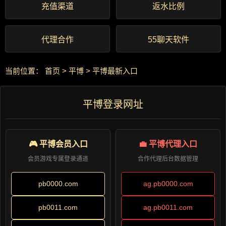
充值渠道
返水比例
代理合作
55聊天软件
当前位置：
首页
>
平博
> 平博最新入口
平博登录网址
🎮 平博会员入口
💼 平博代理入口
会员游戏专属登录通道
合作代理后台数据管理
pb0000.com
ag.pb0000.com
pb0011.com
ag.pb0011.com