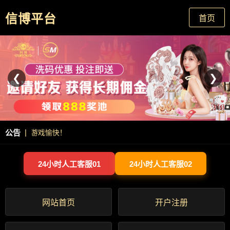
信博平台
首页
❮
❯
|
公告
7，祝贵宾游戏愉快！
24小时人工客服01
24小时人工客服02
网站首页
开户注册