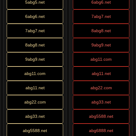
5abg5.net
6abg6.net
6abg6.net
7abg7.net
7abg7.net
8abg8.net
8abg8.net
9abg9.net
9abg9.net
abg11.com
abg11.com
abg11.net
abg11.net
abg22.com
abg22.com
abg33.net
abg33.net
abg5588.net
abg5588.net
abg6888.net