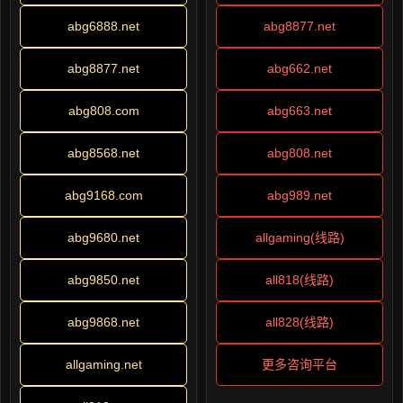
abg6888.net
abg8877.net
abg8877.net
abg662.net
abg808.com
abg663.net
abg8568.net
abg808.net
abg9168.com
abg989.net
abg9680.net
allgaming(线路)
abg9850.net
all818(线路)
abg9868.net
all828(线路)
allgaming.net
更多咨询平台