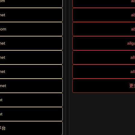
com
a
net
a
com
a
net
all
net
a
net
a
net
更
et
et
平台