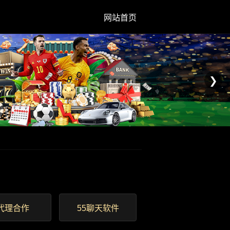
网站首页
❯
代理合作
55聊天软件