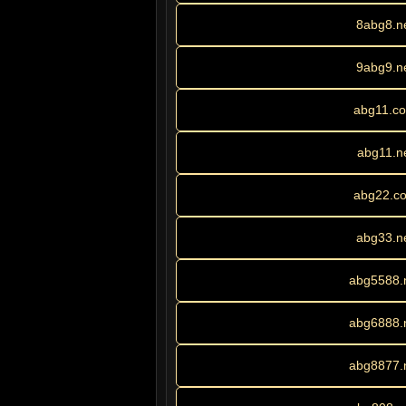
8abg8.n
9abg9.n
abg11.c
abg11.n
abg22.c
abg33.n
abg5588.
abg6888.
abg8877.