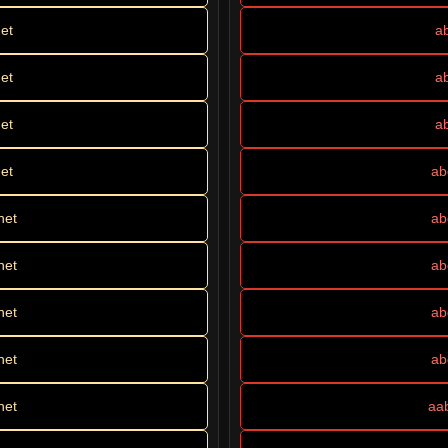
et
a
et
a
et
a
et
ab
net
ab
net
ab
net
ab
net
ab
net
aa