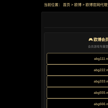
当前位置：
首页
>
欧博
> 欧博官网代
🎮 欧博会
会员游戏专属
abg111.n
abg222.n
abg333.n
abg555.n
abg666.n