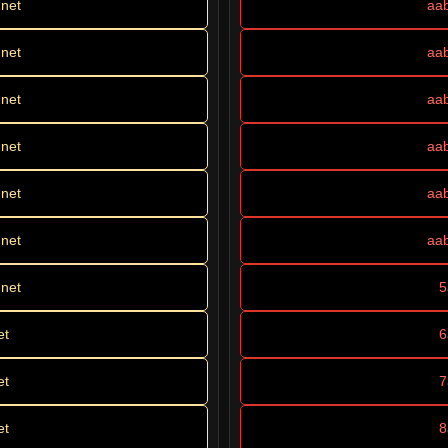
net
aa
net
aa
net
aa
net
aa
net
aa
net
aa
net
5
et
6
et
7
et
8