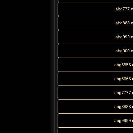
abg777.n
abg888.n
abg999.n
abg000.n
abg5555.
abg6666.
abg7777.
abg8888.
abg9999.