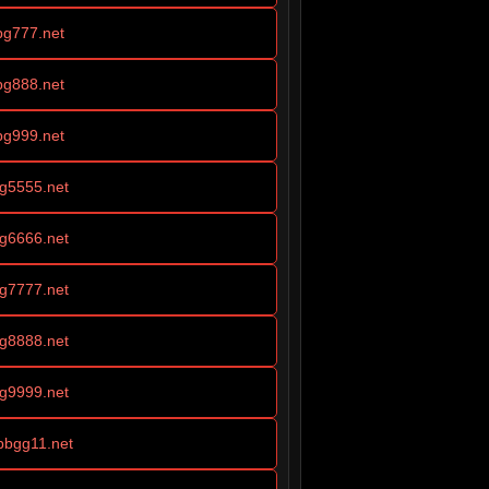
bg777.net
bg888.net
bg999.net
g5555.net
g6666.net
g7777.net
g8888.net
g9999.net
bbgg11.net