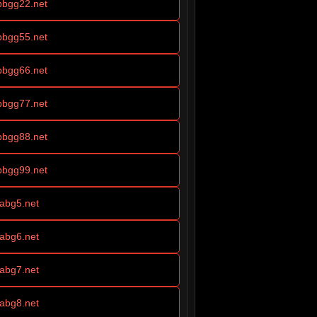
bbgg22.net
bbgg55.net
bbgg66.net
bbgg77.net
bbgg88.net
bbgg99.net
abg5.net
abg6.net
abg7.net
abg8.net