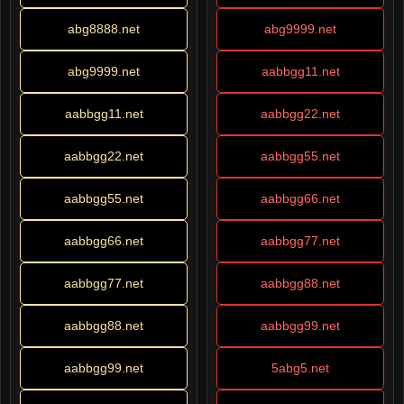
abg8888.net
abg9999.net
abg9999.net
aabbgg11.net
aabbgg11.net
aabbgg22.net
aabbgg22.net
aabbgg55.net
aabbgg55.net
aabbgg66.net
aabbgg66.net
aabbgg77.net
aabbgg77.net
aabbgg88.net
aabbgg88.net
aabbgg99.net
aabbgg99.net
5abg5.net