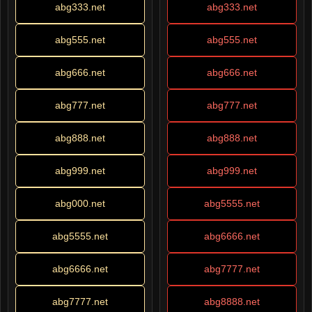
abg333.net
abg333.net
abg555.net
abg555.net
abg666.net
abg666.net
abg777.net
abg777.net
abg888.net
abg888.net
abg999.net
abg999.net
abg000.net
abg5555.net
abg5555.net
abg6666.net
abg6666.net
abg7777.net
abg7777.net
abg8888.net