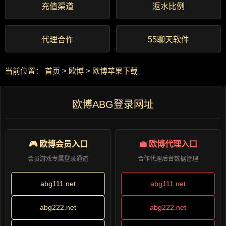
充值渠道
返水比例
代理合作
55聊天软件
当前位置：
首页
>
欧博
> 欧博苹果下载
欧博ABG登录网址
🎮 欧博会员入口
💼 欧博代理入口
会员游戏专属登录通道
合作代理后台数据管理
abg111.net
abg111.net
abg222.net
abg222.net