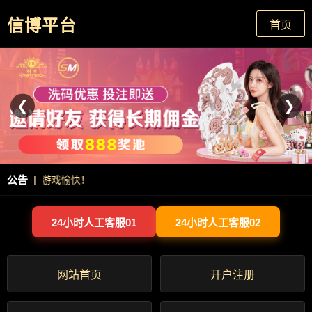
信博平台
首页
❮
❯
|
公告
7，祝贵宾游戏愉快！
24小时人工客服01
24小时人工客服02
网站首页
开户注册