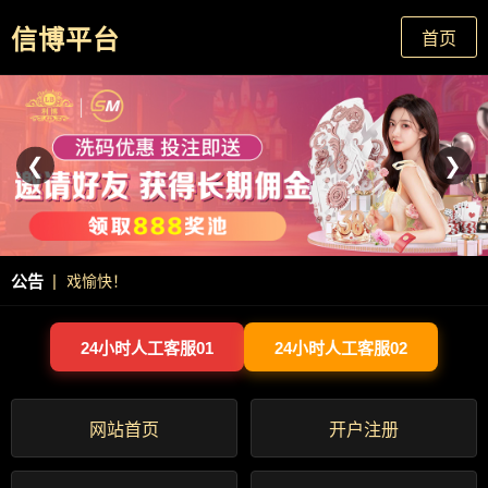
信博平台
首页
❮
❯
|
公告
，祝贵宾游戏愉快！
24小时人工客服01
24小时人工客服02
网站首页
开户注册