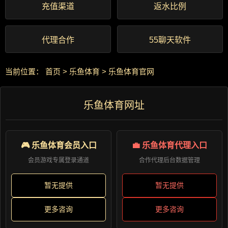
充值渠道
返水比例
代理合作
55聊天软件
当前位置：
首页
>
乐鱼体育
> 乐鱼体育官网
乐鱼体育网址
🎮 乐鱼体育会员入口
💼 乐鱼体育代理入口
会员游戏专属登录通道
合作代理后台数据管理
暂无提供
暂无提供
更多咨询
更多咨询