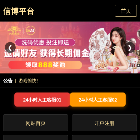
信博平台
首页
❮
❯
|
公告
7，祝贵宾游戏愉快！
24小时人工客服01
24小时人工客服02
网站首页
开户注册