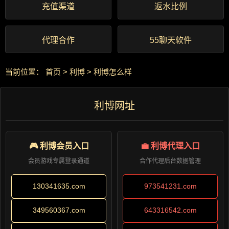
充值渠道
返水比例
代理合作
55聊天软件
当前位置：
首页
>
利博
> 利博怎么样
利博网址
🎮 利博会员入口
💼 利博代理入口
会员游戏专属登录通道
合作代理后台数据管理
130341635.com
973541231.com
349560367.com
643316542.com