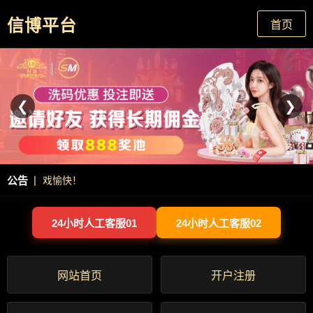
信博平台
首页
❮
❯
|
公告
，祝贵宾游戏愉快！
24小时人工客服01
24小时人工客服02
网站首页
开户注册