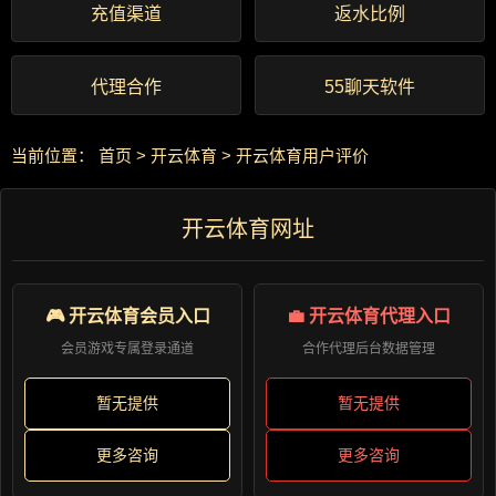
充值渠道
返水比例
代理合作
55聊天软件
当前位置：
首页
>
开云体育
> 开云体育用户评价
开云体育网址
🎮 开云体育会员入口
💼 开云体育代理入口
会员游戏专属登录通道
合作代理后台数据管理
暂无提供
暂无提供
更多咨询
更多咨询