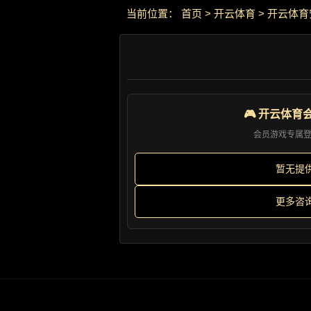
当前位置：
首页
>
开云体育
> 开云体
🎮 开云体育
会员游戏专属
暂无提
更多咨