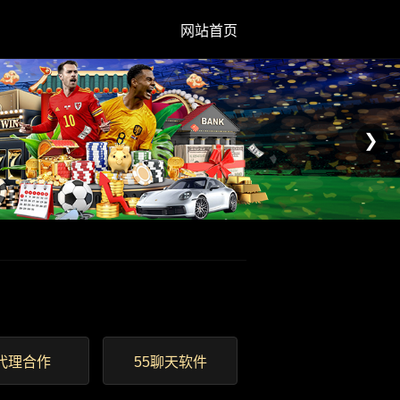
网站首页
❯
代理合作
55聊天软件