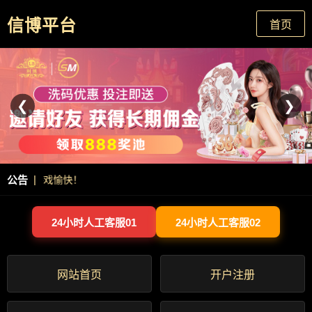
信博平台
首页
❮
❯
|
公告
，祝贵宾游戏愉快！
24小时人工客服01
24小时人工客服02
网站首页
开户注册