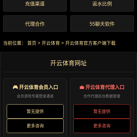
充值渠道
返水比例
代理合作
55聊天软件
当前位置：
首页
>
开云体育
> 开云体育官方客户端下载
开云体育网址
🎮 开云体育会员入口
💼 开云体育代理入口
会员游戏专属登录通道
合作代理后台数据管理
暂无提供
暂无提供
更多咨询
更多咨询