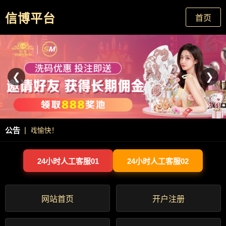
信博平台
首页
❮
❯
|
公告
，祝贵宾游戏愉快！
24小时人工客服01
24小时人工客服02
网站首页
开户注册