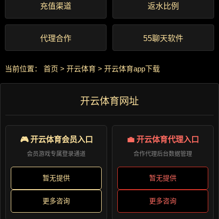
充值渠道
返水比例
代理合作
55聊天软件
当前位置：
首页
>
开云体育
> 开云体育app下载
开云体育网址
🎮 开云体育会员入口
💼 开云体育代理入口
会员游戏专属登录通道
合作代理后台数据管理
暂无提供
暂无提供
更多咨询
更多咨询