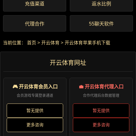
充值渠道
返水比例
代理合作
55聊天软件
当前位置：
首页
>
开云体育
> 开云体育苹果手机下载
开云体育网址
🎮 开云体育会员入口
💼 开云体育代理入口
会员游戏专属登录通道
合作代理后台数据管理
暂无提供
暂无提供
更多咨询
更多咨询