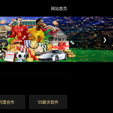
网站首页
❯
代理合作
55聊天软件