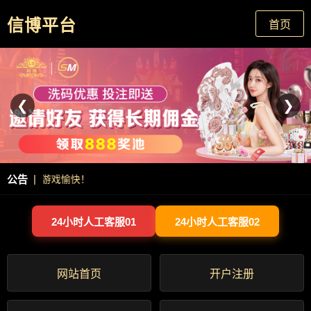
信博平台
首页
❮
❯
|
公告
7，祝贵宾游戏愉快！
24小时人工客服01
24小时人工客服02
网站首页
开户注册