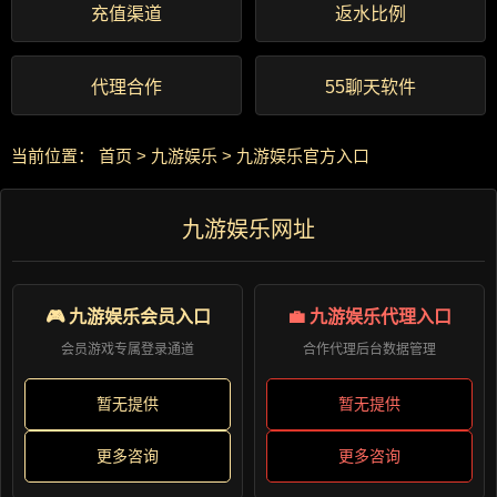
充值渠道
返水比例
代理合作
55聊天软件
当前位置：
首页
>
九游娱乐
> 九游娱乐官方入口
九游娱乐网址
🎮 九游娱乐会员入口
💼 九游娱乐代理入口
会员游戏专属登录通道
合作代理后台数据管理
暂无提供
暂无提供
更多咨询
更多咨询