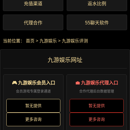
充值渠道
返水比例
代理合作
55聊天软件
当前位置：
首页
>
九游娱乐
> 九游娱乐评测
九游娱乐网址
🎮 九游娱乐会员入口
💼 九游娱乐代理入口
会员游戏专属登录通道
合作代理后台数据管理
暂无提供
暂无提供
更多咨询
更多咨询