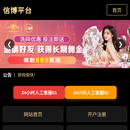
信博平台
首页
❮
❯
|
公告
7，祝贵宾游戏愉快！
24小时人工客服01
24小时人工客服02
网站首页
开户注册