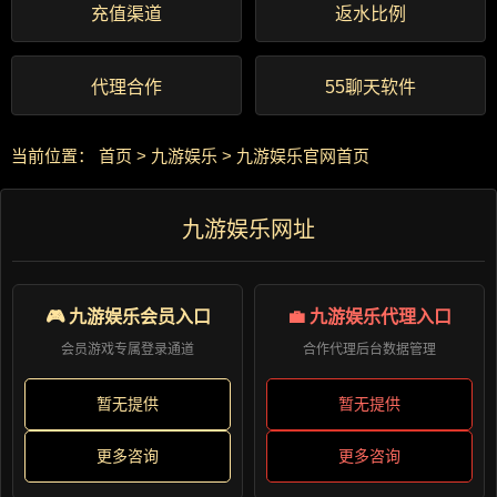
充值渠道
返水比例
代理合作
55聊天软件
当前位置：
首页
>
九游娱乐
> 九游娱乐官网首页
九游娱乐网址
🎮 九游娱乐会员入口
💼 九游娱乐代理入口
会员游戏专属登录通道
合作代理后台数据管理
暂无提供
暂无提供
更多咨询
更多咨询