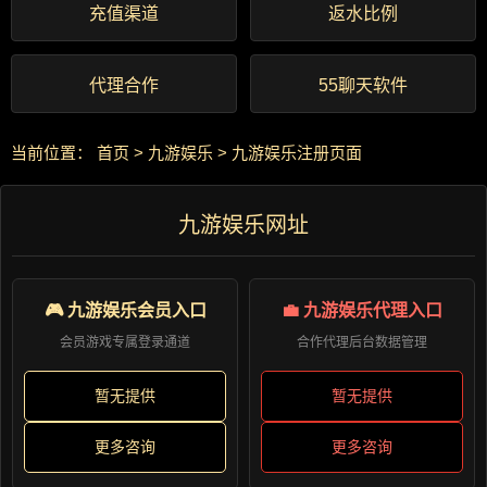
充值渠道
返水比例
代理合作
55聊天软件
当前位置：
首页
>
九游娱乐
> 九游娱乐注册页面
九游娱乐网址
🎮 九游娱乐会员入口
💼 九游娱乐代理入口
会员游戏专属登录通道
合作代理后台数据管理
暂无提供
暂无提供
更多咨询
更多咨询