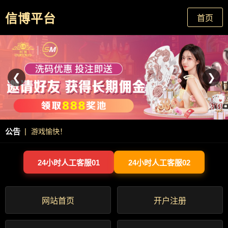
信博平台
首页
❮
❯
|
公告
7，祝贵宾游戏愉快！
24小时人工客服01
24小时人工客服02
网站首页
开户注册