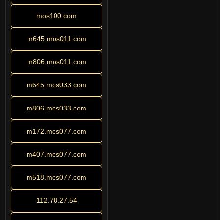
mos100.com
m645.mos011.com
m806.mos011.com
m645.mos033.com
m806.mos033.com
m172.mos077.com
m407.mos077.com
m518.mos077.com
112.78.27.54