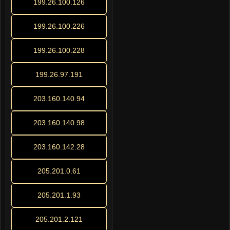
199.26.100.126
199.26.100.226
199.26.100.228
199.26.97.191
203.160.140.94
203.160.140.98
203.160.142.28
205.201.0.61
205.201.1.93
205.201.2.121