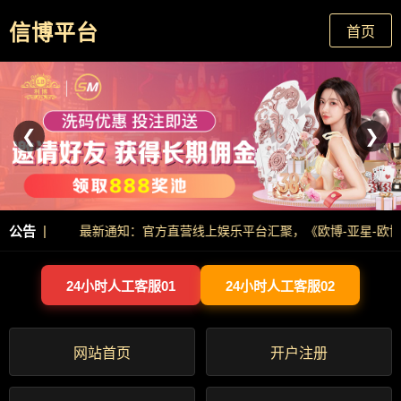
信博平台
首页
❮
❯
|
公告
最新通知：官方直营线上娱乐平台汇聚，《欧博-亚星-欧博-A
24小时人工客服01
24小时人工客服02
网站首页
开户注册