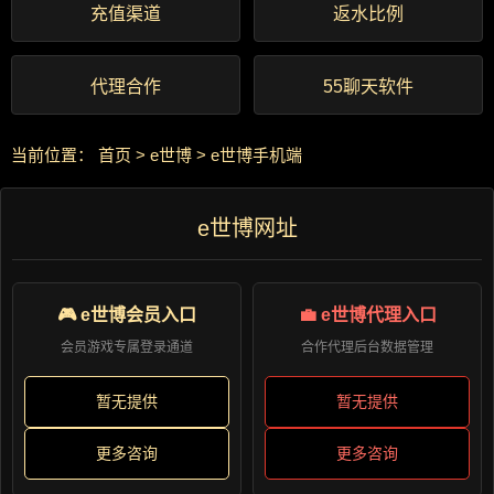
充值渠道
返水比例
代理合作
55聊天软件
当前位置：
首页
>
e世博
> e世博手机端
e世博网址
🎮 e世博会员入口
💼 e世博代理入口
会员游戏专属登录通道
合作代理后台数据管理
暂无提供
暂无提供
更多咨询
更多咨询