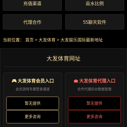
充值渠道
返水比例
代理合作
55聊天软件
当前位置：
首页
>
大发体育
> 大发娱乐国际最新地址
大发体育网址
🎮 大发体育会员入口
💼 大发体育代理入口
会员游戏专属登录通道
合作代理后台数据管理
暂无提供
暂无提供
更多咨询
更多咨询