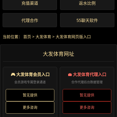
充值渠道
返水比例
代理合作
55聊天软件
当前位置：
首页
>
大发体育
> 大发体育网页版入口
大发体育网址
🎮 大发体育会员入口
💼 大发体育代理入口
会员游戏专属登录通道
合作代理后台数据管理
暂无提供
暂无提供
更多咨询
更多咨询