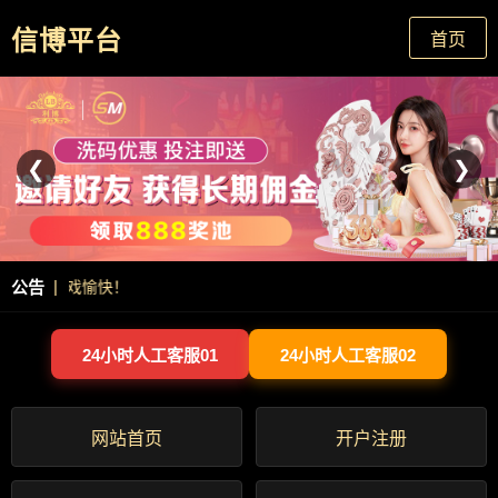
信博平台
首页
❮
❯
|
公告
，祝贵宾游戏愉快！
24小时人工客服01
24小时人工客服02
网站首页
开户注册