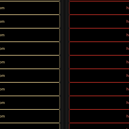
com
h
com
h
com
h
com
h
com
h
com
h
com
h
com
h
com
h