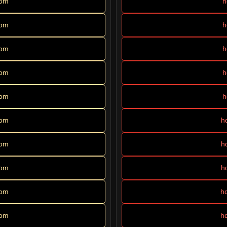
com
h
com
h
com
h
com
h
com
h
com
h
com
h
com
h
com
h
com
h