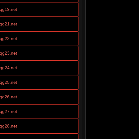
qg19.net
qg21.net
qg22.net
qg23.net
qg24.net
qg25.net
qg26.net
qg27.net
qg28.net