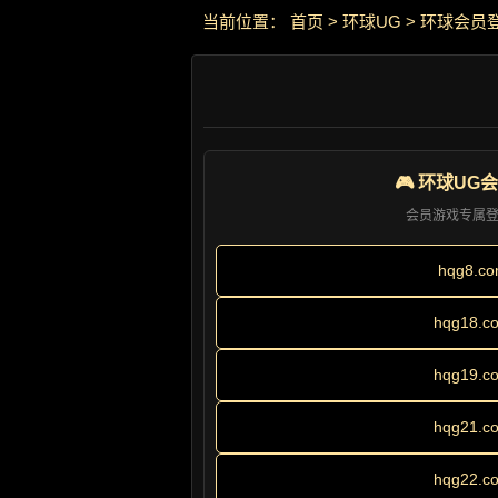
当前位置：
首页
>
环球UG
> 环球会员登录
🎮 环球UG
会员游戏专属
hqg8.c
hqg18.c
hqg19.c
hqg21.c
hqg22.c