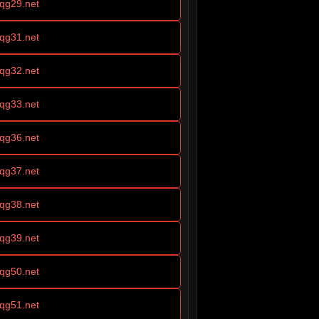
qg29.net
qg31.net
qg32.net
qg33.net
qg36.net
qg37.net
qg38.net
qg39.net
qg50.net
qg51.net