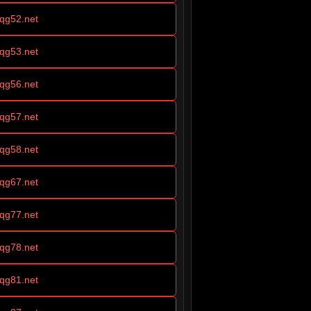
qg52.net
qg53.net
qg56.net
qg57.net
qg58.net
qg67.net
qg77.net
qg78.net
qg81.net