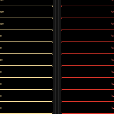
com
h
com
h
om
h
om
h
om
h
om
h
om
h
om
h
om
h