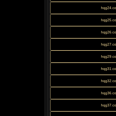
hqg24.c
hqg25.c
hqg26.c
hqg27.c
hqg29.c
hqg31.c
hqg32.c
hqg36.c
hqg37.c