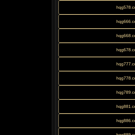
hqg578.
hqg666.
hqg668.
hqg678.
hqg777.
hqg778.
hqg789.
hqg881.
hqg886.
hqg889.