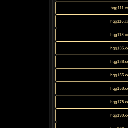
hqg111.
hqg116.
hqg118.
hqg135.
hqg138.
hqg155.
hqg158.
hqg178.
hqg198.