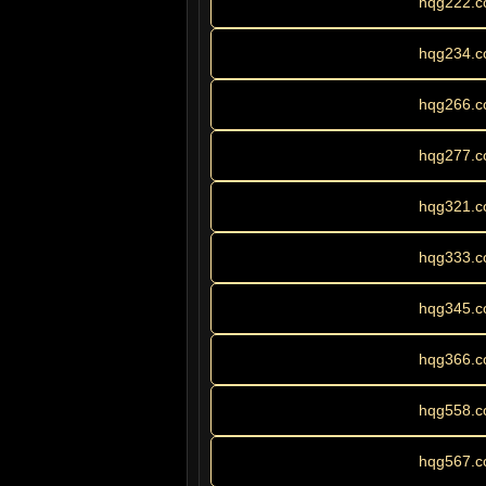
hqg222.
hqg234.
hqg266.
hqg277.
hqg321.
hqg333.
hqg345.
hqg366.
hqg558.
hqg567.