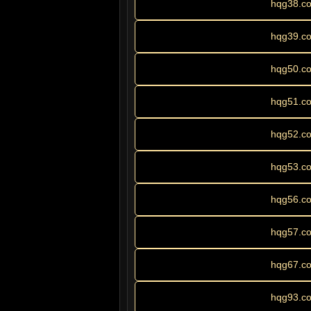
hqg38.c
hqg39.c
hqg50.c
hqg51.c
hqg52.c
hqg53.c
hqg56.c
hqg57.c
hqg67.c
hqg93.c