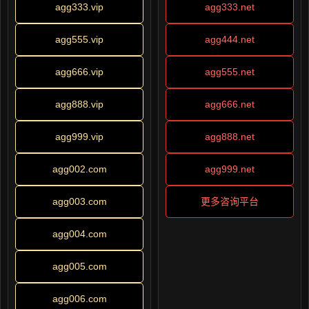
agg333.vip
agg333.net
agg555.vip
agg444.net
agg666.vip
agg555.net
agg888.vip
agg666.net
agg999.vip
agg888.net
agg002.com
agg999.net
agg003.com
更多咨询平台
agg004.com
agg005.com
agg006.com