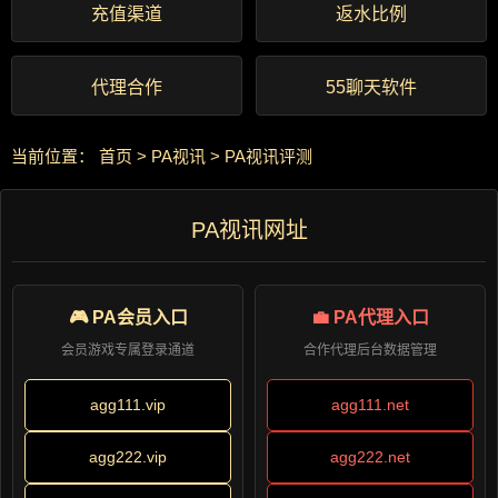
充值渠道
返水比例
代理合作
55聊天软件
当前位置：
首页
>
PA视讯
> PA视讯评测
PA视讯网址
🎮 PA会员入口
💼 PA代理入口
会员游戏专属登录通道
合作代理后台数据管理
agg111.vip
agg111.net
agg222.vip
agg222.net