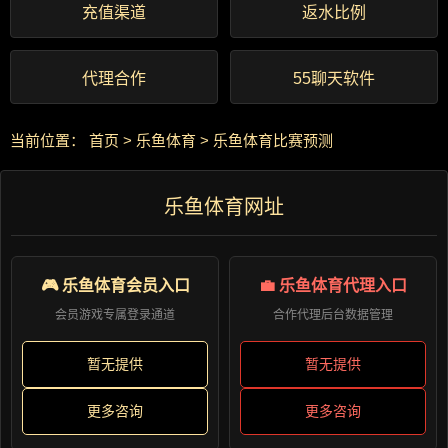
充值渠道
返水比例
代理合作
55聊天软件
当前位置：
首页
>
乐鱼体育
> 乐鱼体育比赛预测
乐鱼体育网址
🎮 乐鱼体育会员入口
💼 乐鱼体育代理入口
会员游戏专属登录通道
合作代理后台数据管理
暂无提供
暂无提供
更多咨询
更多咨询